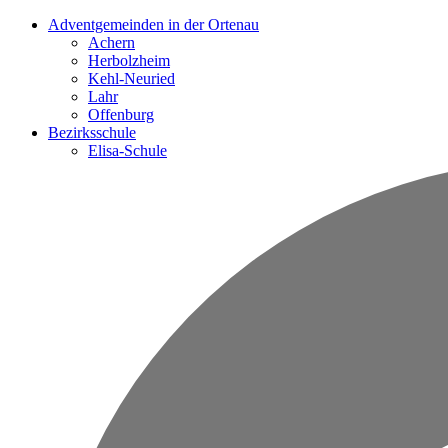
Adventgemeinden in der Ortenau
Achern
Herbolzheim
Kehl-Neuried
Lahr
Offenburg
Bezirksschule
Elisa-Schule