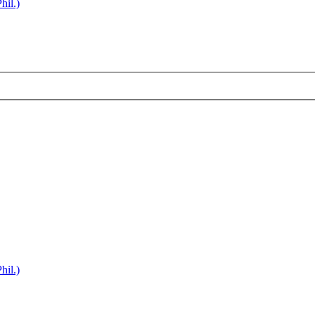
hil.)
hil.)