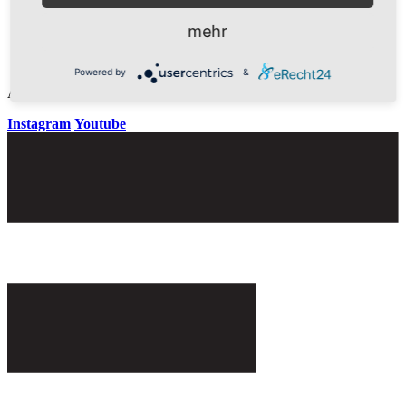
mehr
E-Mail
Powered by
&
An official website of the Seventh-day Adventist Church.
Instagram
Youtube