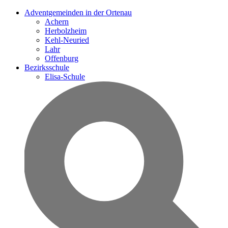
Adventgemeinden in der Ortenau
Achern
Herbolzheim
Kehl-Neuried
Lahr
Offenburg
Bezirksschule
Elisa-Schule