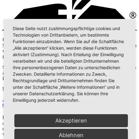
Diese Seite nutzt zustimmungspflichtige cookies und
Technologien von Drittanbietern, um bestimmte
Und ich hörte eine große Stimme von dem Thron her, die sprach:
Funktionen einzubinden. Wenn Sie auf die Schaltfläche
Siehe da, die Hütte Gottes bei den Menschen! Und er wird bei ihnen
„Alle akzeptieren“ klicken, werden diese Funktionen
wohnen, und sie werden sein Volk sein und er selbst, Gott mit
aktiviert (Zustimmung). Nach Erteilung der Einwilligung
ihnen, wird ihr Gott sein. Offbenbarung 21,3
verarbeiten wir und die beteiligten Drittunternehmen
Siebenten-Tags-Adventisten widmen sich dem Dienst, Mitmenschen
Ihre personenbezogenen Daten zu unterschiedlichen
zu helfen, die Bibel zu verstehen, welche Freiheit, Heilung und
Zwecken. Detaillierte Informationen zu Zweck,
Hoffnung in Jesus bereithält.
Rechtsgrundlage und Drittunternehmen finden Sie
unter der Schaltfläche „Weitere Informationen“ und in
Mehr über Adventisten:
unserer Datenschutzerklärung. Sie können Ihre
Adventisten in Deutschland
Adventisten in BW
Adventisten in der
Einwilligung jederzeit widerrufen.
Ortenau
ADRA
Hope Channel
Du kannst der Diskussion zum Thema
Feierlicher Gottesdienst
Akzeptieren
auch folgen, ohne selbst einen Kommentar zu hinterlassen. Cool,
oder? Gib hierzu einfach Deine E-Mail-Adresse in das dafür
vorgesehene Feld ein.
Ablehnen