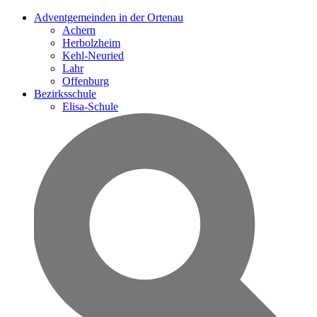
Adventgemeinden in der Ortenau
Achern
Herbolzheim
Kehl-Neuried
Lahr
Offenburg
Bezirksschule
Elisa-Schule