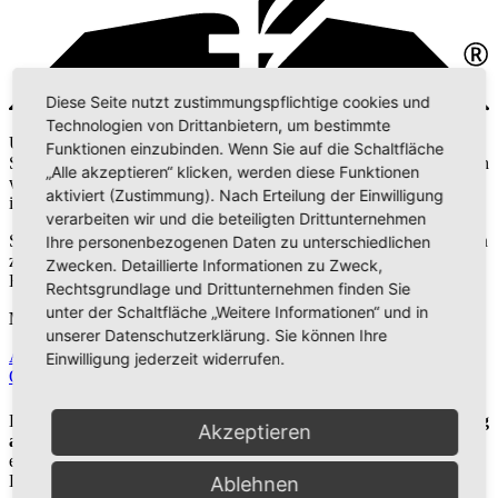
Diese Seite nutzt zustimmungspflichtige cookies und
Technologien von Drittanbietern, um bestimmte
Und ich hörte eine große Stimme von dem Thron her, die sprach:
Funktionen einzubinden. Wenn Sie auf die Schaltfläche
Siehe da, die Hütte Gottes bei den Menschen! Und er wird bei ihnen
„Alle akzeptieren“ klicken, werden diese Funktionen
wohnen, und sie werden sein Volk sein und er selbst, Gott mit
aktiviert (Zustimmung). Nach Erteilung der Einwilligung
ihnen, wird ihr Gott sein. Offbenbarung 21,3
verarbeiten wir und die beteiligten Drittunternehmen
Siebenten-Tags-Adventisten widmen sich dem Dienst, Mitmenschen
Ihre personenbezogenen Daten zu unterschiedlichen
zu helfen, die Bibel zu verstehen, welche Freiheit, Heilung und
Zwecken. Detaillierte Informationen zu Zweck,
Hoffnung in Jesus bereithält.
Rechtsgrundlage und Drittunternehmen finden Sie
unter der Schaltfläche „Weitere Informationen“ und in
Mehr über Adventisten:
unserer Datenschutzerklärung. Sie können Ihre
Adventisten in Deutschland
Adventisten in BW
Adventisten in der
Einwilligung jederzeit widerrufen.
Ortenau
ADRA
Hope Channel
Du kannst der Diskussion zum Thema
03.02.24 | Die Vorbereitung
Akzeptieren
auf den Spätregen | Leandro Fonseca
auch folgen, ohne selbst
einen Kommentar zu hinterlassen. Cool, oder? Gib hierzu einfach
Deine E-Mail-Adresse in das dafür vorgesehene Feld ein.
Ablehnen