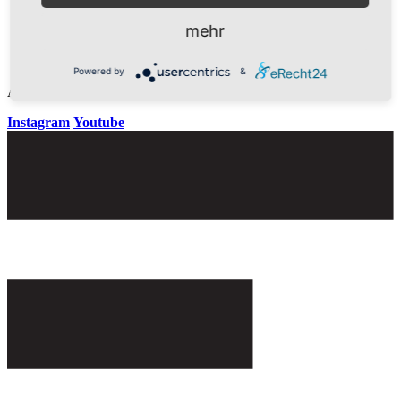
mehr
E-Mail
Powered by
&
An official website of the Seventh-day Adventist Church.
Instagram
Youtube