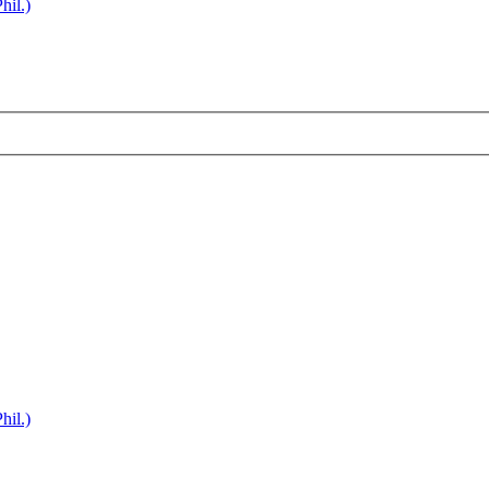
hil.)
hil.)