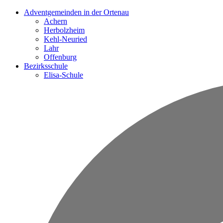
Adventgemeinden in der Ortenau
Achern
Herbolzheim
Kehl-Neuried
Lahr
Offenburg
Bezirksschule
Elisa-Schule