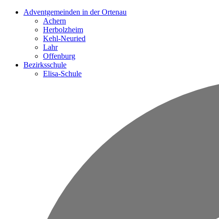
Adventgemeinden in der Ortenau
Achern
Herbolzheim
Kehl-Neuried
Lahr
Offenburg
Bezirksschule
Elisa-Schule