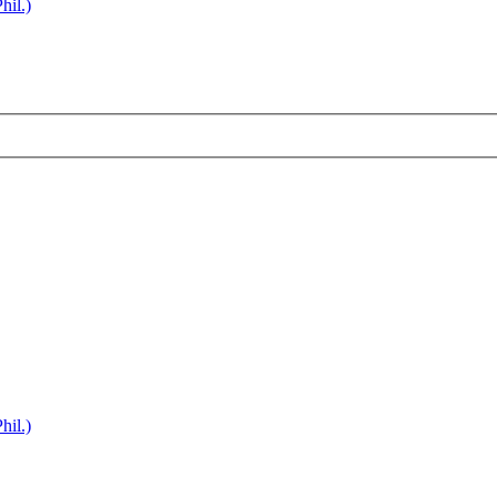
hil.)
hil.)