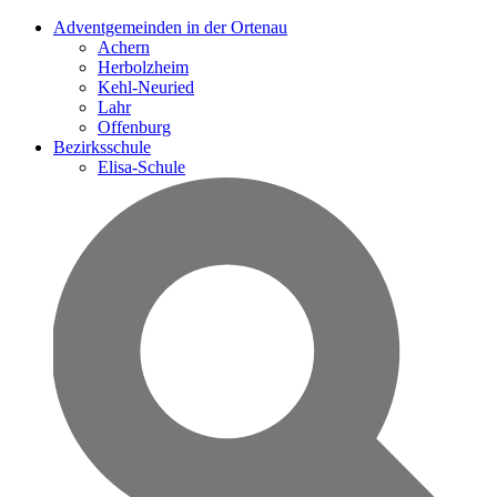
Adventgemeinden in der Ortenau
Achern
Herbolzheim
Kehl-Neuried
Lahr
Offenburg
Bezirksschule
Elisa-Schule