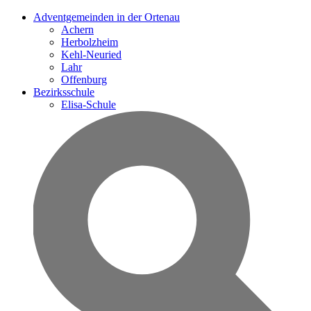
Adventgemeinden in der Ortenau
Achern
Herbolzheim
Kehl-Neuried
Lahr
Offenburg
Bezirksschule
Elisa-Schule