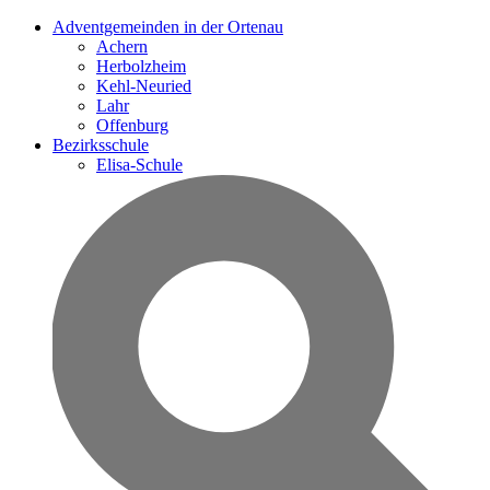
Adventgemeinden in der Ortenau
Achern
Herbolzheim
Kehl-Neuried
Lahr
Offenburg
Bezirksschule
Elisa-Schule