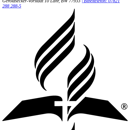
Geroldsecker-Vorstadt 10
Lahr
, BW
77933
| Bibeltelefon: 07821
288 288-5