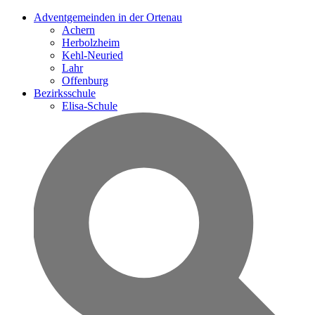
Adventgemeinden in der Ortenau
Achern
Herbolzheim
Kehl-Neuried
Lahr
Offenburg
Bezirksschule
Elisa-Schule