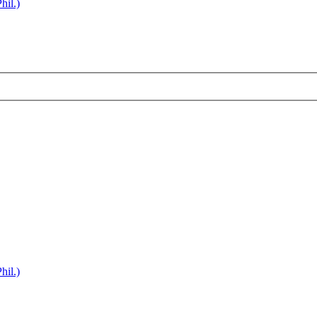
hil.)
hil.)