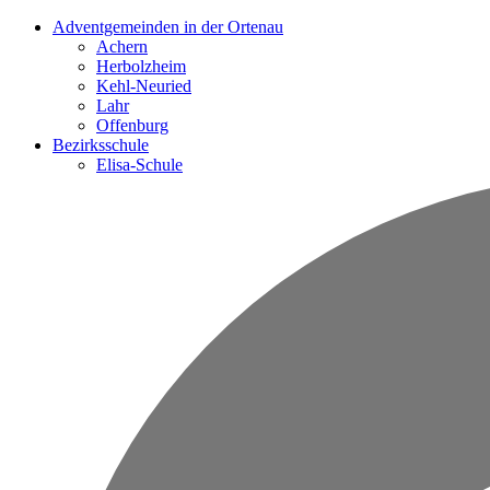
Adventgemeinden in der Ortenau
Achern
Herbolzheim
Kehl-Neuried
Lahr
Offenburg
Bezirksschule
Elisa-Schule