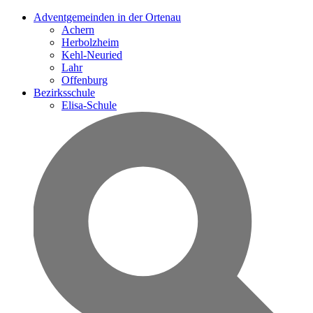
Adventgemeinden in der Ortenau
Achern
Herbolzheim
Kehl-Neuried
Lahr
Offenburg
Bezirksschule
Elisa-Schule