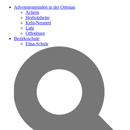
Adventgemeinden in der Ortenau
Achern
Herbolzheim
Kehl-Neuried
Lahr
Offenburg
Bezirksschule
Elisa-Schule