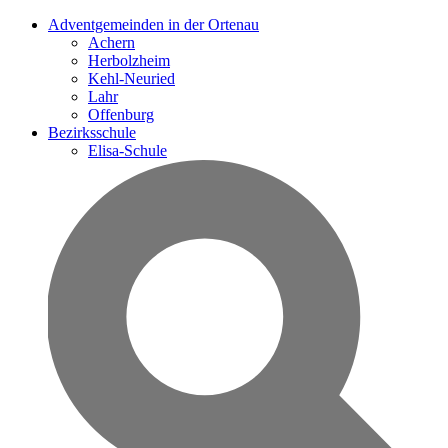
Adventgemeinden in der Ortenau
Achern
Herbolzheim
Kehl-Neuried
Lahr
Offenburg
Bezirksschule
Elisa-Schule