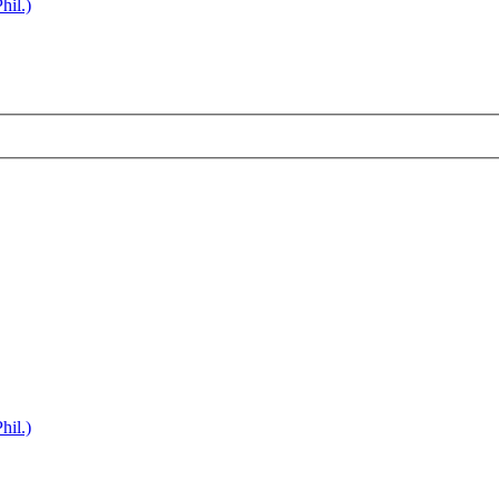
hil.)
hil.)