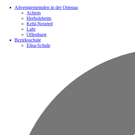
Adventgemeinden in der Ortenau
Achern
Herbolzheim
Kehl-Neuried
Lahr
Offenburg
Bezirksschule
Elisa-Schule