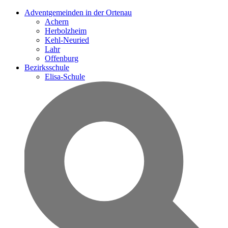
Adventgemeinden in der Ortenau
Achern
Herbolzheim
Kehl-Neuried
Lahr
Offenburg
Bezirksschule
Elisa-Schule