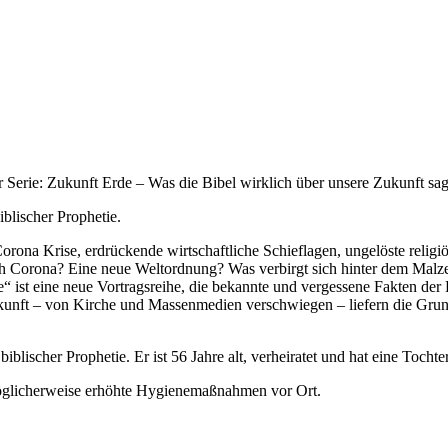
 Serie: Zukunft Erde – Was die Bibel wirklich über unsere Zukunft sag
blischer Prophetie.
orona Krise, erdrückende wirtschaftliche Schieflagen, ungelöste relig
h Corona? Eine neue Weltordnung? Was verbirgt sich hinter dem Malz
 ist eine neue Vortragsreihe, die bekannte und vergessene Fakten der 
kunft – von Kirche und Massenmedien verschwiegen – liefern die Grun
biblischer Prophetie. Er ist 56 Jahre alt, verheiratet und hat eine Tochte
r möglicherweise erhöhte Hygienemaßnahmen vor Ort.