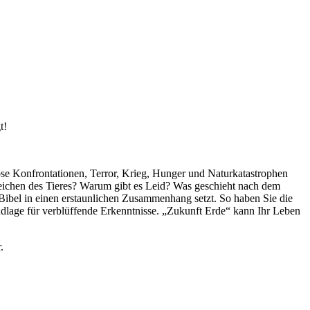
t!
iöse Konfrontationen, Terror, Krieg, Hunger und Naturkatastrophen
eichen des Tieres? Warum gibt es Leid? Was geschieht nach dem
Bibel in einen erstaunlichen Zusammenhang setzt. So haben Sie die
dlage für verblüffende Erkenntnisse. „Zukunft Erde“ kann Ihr Leben
r.