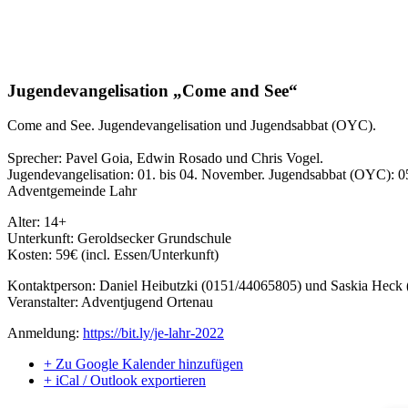
Jugendevangelisation „Come and See“
Come and See. Jugendevangelisation und Jugendsabbat (OYC).
Sprecher: Pavel Goia, Edwin Rosado und Chris Vogel.
Jugendevangelisation: 01. bis 04. November. Jugendsabbat (OYC): 
Adventgemeinde Lahr
Alter: 14+
Unterkunft: Geroldsecker Grundschule
Kosten: 59€ (incl. Essen/Unterkunft)
Kontaktperson: Daniel Heibutzki (0151/44065805) und Saskia Heck
Veranstalter: Adventjugend Ortenau
Anmeldung:
https://bit.ly/je-lahr-2022
+ Zu Google Kalender hinzufügen
+ iCal / Outlook exportieren